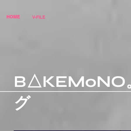
HOME
V-FILE
B△KEMoNO
グ