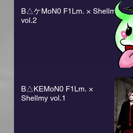
B△ケMoN0 F1Lm. × Shellmy
vol.2
B△KEMoN0 F1Lm. ×
Shellmy vol.1