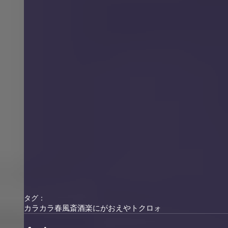
タグ：
カラカラ
春風斎酒楽
にがおえや
トクロォ