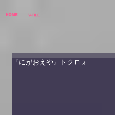
HOME
V-FILE
『にがおえや』トクロォ