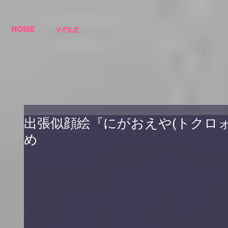
HOME
V-FILE
出張似顔絵『にがおえや(トクロォ)』
め