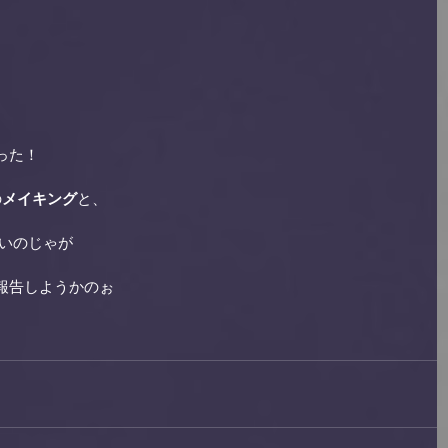
た！ 
の
メイキング
と、 
いのじゃが 
報告しようかのぉ 