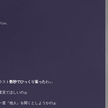
ilm. 
ラスト
数秒でひっくり返った
わぃ 
度見てほしいのぉ 
一度『他人』を聞くとしようかのぉ 