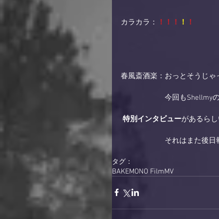
カラカラ：
！！！
！
！
春風斎酒楽：おっとそうじゃっ
　　　　　　今回もShellmy
特別インタビュー
があるらし
　　　　　　それはまた後日
タグ：
BAKEMONO Film
MV