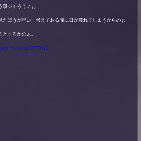
う事ジゃろうノぉ 
見たほうが早い、考えておる間に日が暮れてしまうからのぉ 
るとするかのぉ。 
watch?v=AaxsX89T0WQ