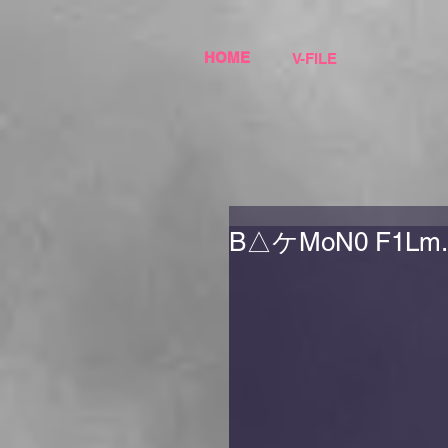
HOME
V-FILE
B△ケMoN0 F1Lm. ×