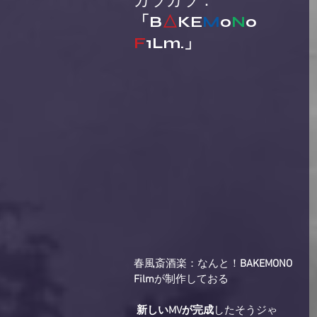
カラカラ：
「B
△
KE
M
o
N
0 
F
1Lm.」
春風斎酒楽：なんと！
BAKEMONO 
Film
が制作しておる 
新しいMVが完成
したそうジゃ 