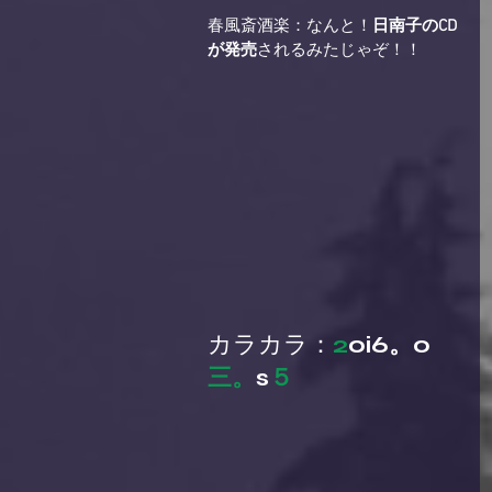
春風斎酒楽：なんと！
日南子のCD
が発売
されるみたじゃぞ！！
カラカラ：
2
oi6。o
三。
s
５