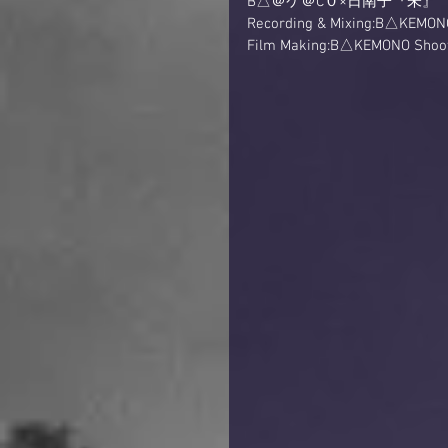
B△＠ケ＠C０×日南子『未』
Recording & Mixing:B△KEMONO
Film Making:B△KEMONO Shoot