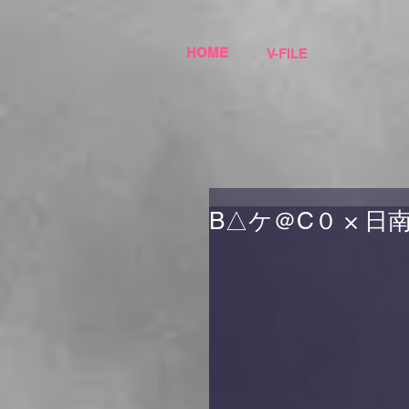
HOME
V-FILE
B△ケ＠C０ × 日