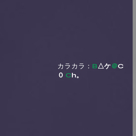
カラカラ：
B
△ケ
＠
C
０ 
C
h。