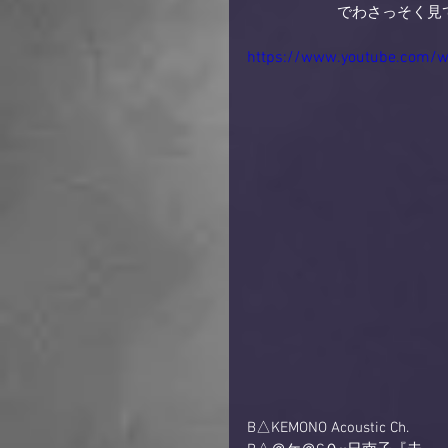
　　　　　　でわさっそく見
https://www.youtube.com/
B△KEMONO Acoustic Ch.