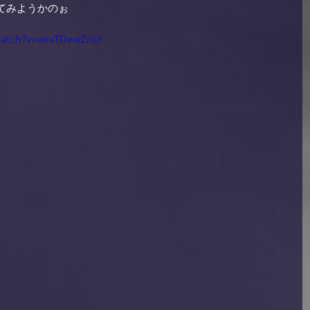
てみようかのぉ
watch?v=anvTOwaZnUI