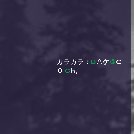
カラカラ：
B
△ケ
＠
C
０ 
C
h。