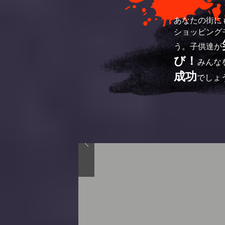
あなたの街に
ショッピング
う。子供達が
び！
みんな
成功
でしょ