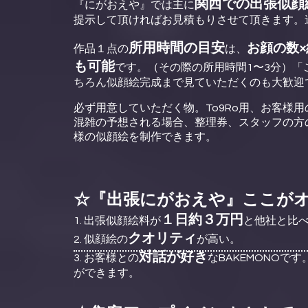
関西での出張似顔
『にがおえや』では主に
提示して頂ければお見積もりさせて頂きます。
所用時間の目安
お顔の数×
作品１点の
は、
も可能
です。（その際の所用時間1〜3分）
ちろん似顔絵完成まで見ていただくのも大歓迎
必ず用意していただく物。To9Ro用、お客様
混雑の予想される場合、整理券、スタッフの方
様の似顔絵を制作できます。
☆『出張にがおえや』ここが
１日約３万円
1. 出張似顔絵料が
と他社と比
クオリティ
2. 似顔絵の
が高い。
対話が好き
3. お客様との
なBAKEMONOで
ができます。