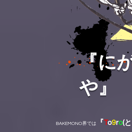
『に
や
』
『
T
o
9
r
o
(
BAKEMONO界では