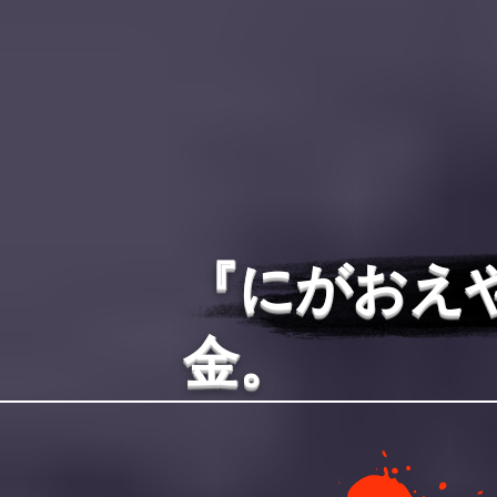
『にがおえ
金。