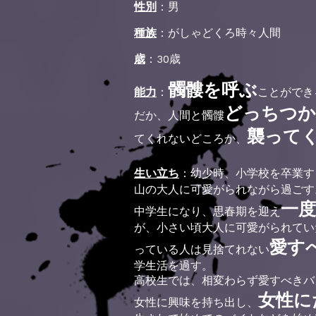
性別
：男
種族
：がしゃどくろ時々人間
歳
：30歳
髑髏を呼ぶ
能力
：
ことができ
どっちつか
だか、人間と髑髏
襲って
てくれないどころか、
生い立ち
：幼少時、小学校を卒業す
山の大人に可愛がられながら過ごす
一
中学生になり、思春期を迎え
が、小さい頃大人に可愛がられてい
愛す
っている人は見捨てれない
学生活を過す。
高校生では、相変わらず愛すべきバ
女性に
女性に興味を持ち出し、