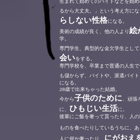
生まれて始めてのバイトなどを始め
るから大丈夫。」という考え方にな
らしない性格
になる。
絵
美術の成績が良く、他の人より
学。
専門学生、典型的な金欠学生として
会い
をする。
専門学校を、卒業まで普通の人生で
も儲からず、バイトや、派遣バイト
になる。
28歳で出来ちゃった結婚。
子供のために
今から
、頑張
ひもじい生活
に、
に。
後輩にご飯を奢って貰ったり、人の
ものを食べたりしているうちに、あ
にがおえ
人に何か奢ったり、