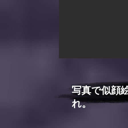
写真で似顔
れ。